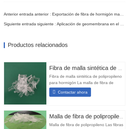
Anterior entrada anterior : Exportación de fibra de hormigón macro PP al mercado estadounidense
Siguiente entrada siguiente : Aplicación de geomembrana en el estanque de relaves
Productos relacionados
Fibra de malla sintética de polipropileno para hormigón
Fibra de malla sintética de polipropileno
para hormigón La malla de fibra de
polipropileno, también conocida como
Contactar ahora
malla de fibra de polipropileno (PP), se
fabrica a partir de polipropileno y se
procesa mediante técnicas especiales.
Su apariencia es una estructura de malla
Malla de fibra de polipropileno
formada por la...
Malla de fibra de polipropileno Las fibras