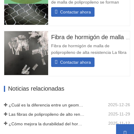
de malla de polipropileno se forman
mediante la fusión y unión mutua de un
Contactar ahora
gran número de filamentos finos de
polipropileno mediante un proceso
especial, lo que da como resultado una
estructura de malla tridimensional.
Fibra de hormigón de malla de polipropileno de alta resistencia
Posteriormente, se cortan en haces...
Fibra de hormigón de malla de
polipropileno de alta resistencia La fibra
de malla de hormigón de alta resistencia
Contactar ahora
es un tipo de fibra sintética fabricada
mediante un proceso especial, que se
utiliza principalmente para incorporarse
al hormigón y formar una estructura de
Noticias relacionadas
malla de refuerzo...
2025-12-26
¿Cuál es la diferencia entre un geomat 3D y un tapete de control 3D?
2025-11-29
Las fibras de polipropileno de alto rendimiento mejoran la durabilidad del hormigón.
2025-11-12
¿Cómo mejora la durabilidad del hormigón la fibra monofilamento?